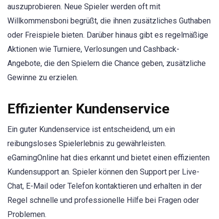
auszuprobieren. Neue Spieler werden oft mit
Willkommensboni begrüßt, die ihnen zusätzliches Guthaben
oder Freispiele bieten. Darüber hinaus gibt es regelmäßige
Aktionen wie Turniere, Verlosungen und Cashback-
Angebote, die den Spielern die Chance geben, zusätzliche
Gewinne zu erzielen.
Effizienter Kundenservice
Ein guter Kundenservice ist entscheidend, um ein
reibungsloses Spielerlebnis zu gewährleisten.
eGamingOnline hat dies erkannt und bietet einen effizienten
Kundensupport an. Spieler können den Support per Live-
Chat, E-Mail oder Telefon kontaktieren und erhalten in der
Regel schnelle und professionelle Hilfe bei Fragen oder
Problemen.