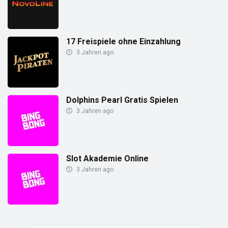
17 Freispiele ohne Einzahlung
3 Jahren ago
Dolphins Pearl Gratis Spielen
3 Jahren ago
Slot Akademie Online
3 Jahren ago