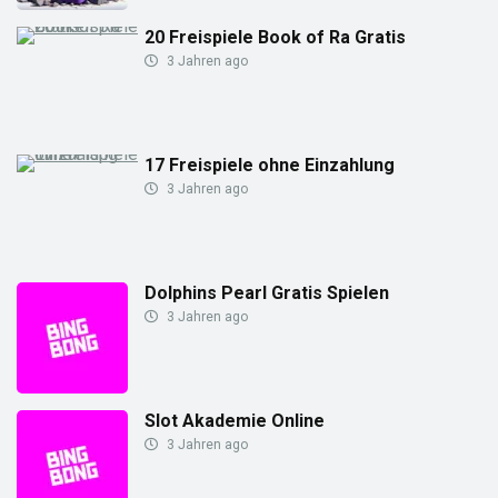
20 Freispiele Book of Ra Gratis
3 Jahren ago
17 Freispiele ohne Einzahlung
3 Jahren ago
Dolphins Pearl Gratis Spielen
3 Jahren ago
Slot Akademie Online
3 Jahren ago