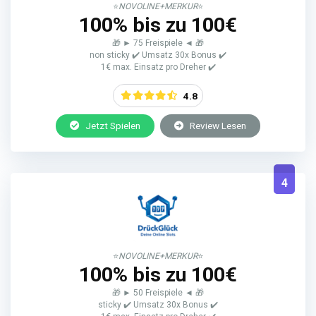
⭐
NOVOLINE+MERKUR
⭐
100% bis zu 100€
🎁 ► 75 Freispiele ◄ 🎁
non sticky ✔️ Umsatz 30x Bonus ✔️
1€ max. Einsatz pro Dreher ✔️
4.8
Jetzt Spielen
Review Lesen
4
⭐
NOVOLINE+MERKUR
⭐
100% bis zu 100€
🎁 ► 50 Freispiele ◄ 🎁
sticky ✔️ Umsatz 30x Bonus ✔️