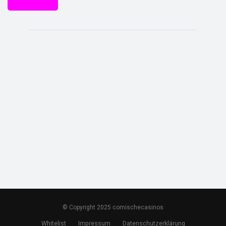
© Copyright 2025 comischecasinos
Whitelist
Impressum
Datenschutzerklärung