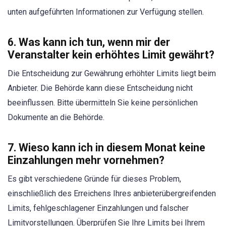
unten aufgeführten Informationen zur Verfügung stellen.
6. Was kann ich tun, wenn mir der
Veranstalter kein erhöhtes Limit gewährt?
Die Entscheidung zur Gewährung erhöhter Limits liegt beim
Anbieter. Die Behörde kann diese Entscheidung nicht
beeinflussen. Bitte übermitteln Sie keine persönlichen
Dokumente an die Behörde.
7. Wieso kann ich in diesem Monat keine
Einzahlungen mehr vornehmen?
Es gibt verschiedene Gründe für dieses Problem,
einschließlich des Erreichens Ihres anbieterübergreifenden
Limits, fehlgeschlagener Einzahlungen und falscher
Limitvorstellungen. Überprüfen Sie Ihre Limits bei Ihrem