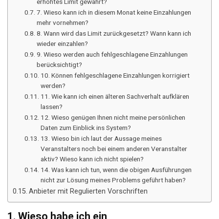
erhöhtes Limit gewährt?
7. Wieso kann ich in diesem Monat keine Einzahlungen
mehr vornehmen?
8. Wann wird das Limit zurückgesetzt? Wann kann ich
wieder einzahlen?
9. Wieso werden auch fehlgeschlagene Einzahlungen
berücksichtigt?
10. Können fehlgeschlagene Einzahlungen korrigiert
werden?
11. Wie kann ich einen älteren Sachverhalt aufklären
lassen?
12. Wieso genügen Ihnen nicht meine persönlichen
Daten zum Einblick ins System?
13. Wieso bin ich laut der Aussage meines
Veranstalters noch bei einem anderen Veranstalter
aktiv? Wieso kann ich nicht spielen?
14. Was kann ich tun, wenn die obigen Ausführungen
nicht zur Lösung meines Problems geführt haben?
Anbieter mit Regulierten Vorschriften
1. Wieso habe ich ein