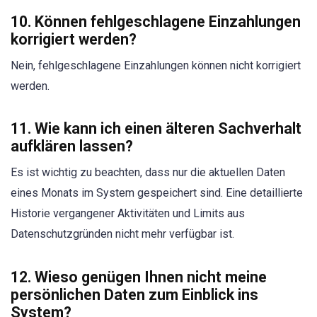
10. Können fehlgeschlagene Einzahlungen
korrigiert werden?
Nein, fehlgeschlagene Einzahlungen können nicht korrigiert
werden.
11. Wie kann ich einen älteren Sachverhalt
aufklären lassen?
Es ist wichtig zu beachten, dass nur die aktuellen Daten
eines Monats im System gespeichert sind. Eine detaillierte
Historie vergangener Aktivitäten und Limits aus
Datenschutzgründen nicht mehr verfügbar ist.
12. Wieso genügen Ihnen nicht meine
persönlichen Daten zum Einblick ins
System?