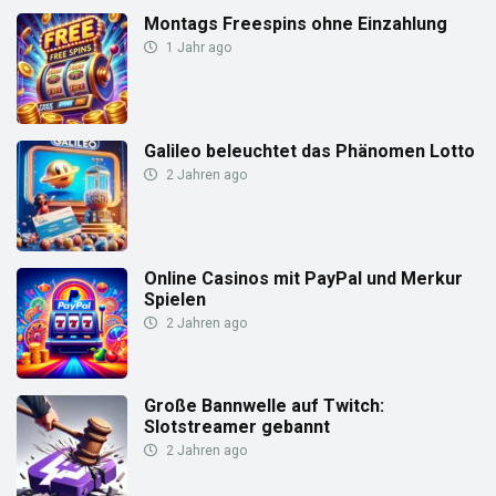
Montags Freespins ohne Einzahlung
1 Jahr ago
Galileo beleuchtet das Phänomen Lotto
2 Jahren ago
Online Casinos mit PayPal und Merkur
Spielen
2 Jahren ago
Große Bannwelle auf Twitch:
Slotstreamer gebannt
2 Jahren ago