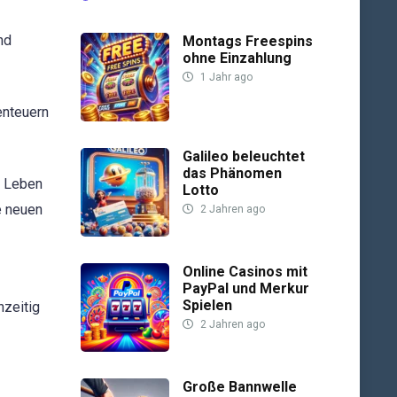
nd
Montags Freespins
ohne Einzahlung
1 Jahr ago
enteuern
Galileo beleuchtet
das Phänomen
s Leben
Lotto
e neuen
2 Jahren ago
Online Casinos mit
PayPal und Merkur
Spielen
hzeitig
2 Jahren ago
Große Bannwelle