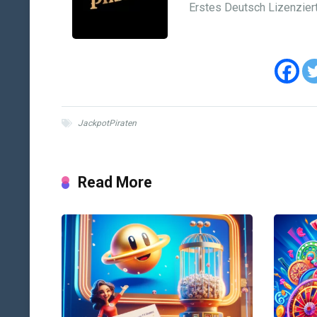
Erstes Deutsch Lizenzier
JackpotPiraten
Read More