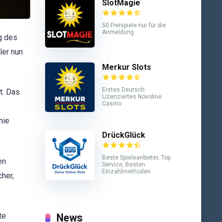
SlotMagie
50 Freispiele nur für die
Anmeldung
ng des
ler nun
Merkur Slots
Erstes Deutsch
t. Das
Lizenziertes Novoline
Casino
nie
DrückGlück
Beste Spieleanbieter, Top
en
Service, Besten
Einzahlmethoden
her,
te
News