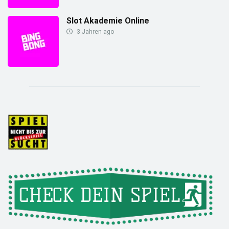
Slot Akademie Online
3 Jahren ago