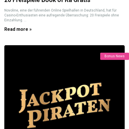
Novoline, eine der führenden Online Spielhallen in Deutschland, hat für
Casino-Enthusiasten eine aufregende Überraschung: 20 Freispiele ohne
Einzahlung. ...
Read more »
Bonus News