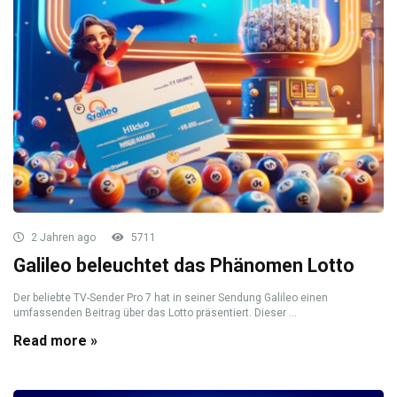
2 Jahren ago
5711
Galileo beleuchtet das Phänomen Lotto
Der beliebte TV-Sender Pro 7 hat in seiner Sendung Galileo einen
umfassenden Beitrag über das Lotto präsentiert. Dieser ...
Read more »