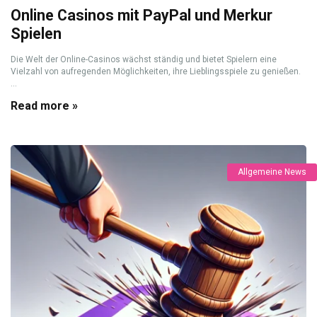
Online Casinos mit PayPal und Merkur
Spielen
Die Welt der Online-Casinos wächst ständig und bietet Spielern eine
Vielzahl von aufregenden Möglichkeiten, ihre Lieblingsspiele zu genießen.
...
Read more »
Allgemeine News