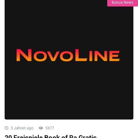
Bonus News
3 Jahren ago
5677
20 Freispiele Book of Ra Gratis