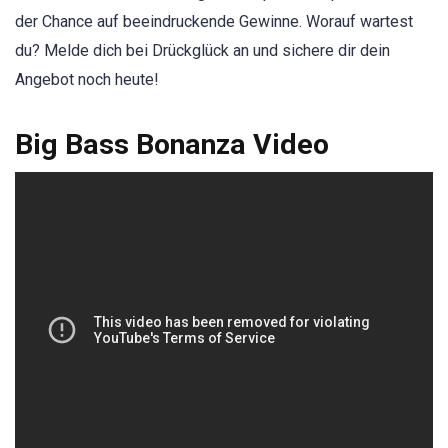
der Chance auf beeindruckende Gewinne. Worauf wartest
du? Melde dich bei Drückglück an und sichere dir dein
Angebot noch heute!
Big Bass Bonanza Video