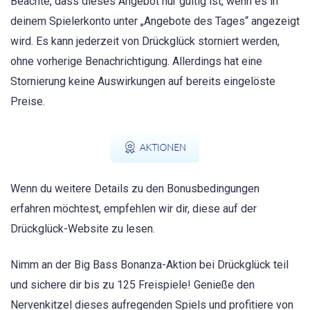
Beachte, dass dieses Angebot nur gültig ist, wenn es in
deinem Spielerkonto unter „Angebote des Tages“ angezeigt
wird. Es kann jederzeit von Drückglück storniert werden,
ohne vorherige Benachrichtigung. Allerdings hat eine
Stornierung keine Auswirkungen auf bereits eingelöste
Preise.
Wenn du weitere Details zu den Bonusbedingungen
erfahren möchtest, empfehlen wir dir, diese auf der
Drückglück-Website zu lesen.
Nimm an der Big Bass Bonanza-Aktion bei Drückglück teil
und sichere dir bis zu 125 Freispiele! Genieße den
Nervenkitzel dieses aufregenden Spiels und profitiere von