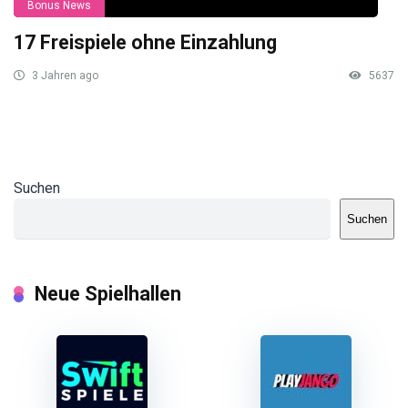
Bonus News
17 Freispiele ohne Einzahlung
3 Jahren ago
5637
Suchen
Suchen
Neue Spielhallen