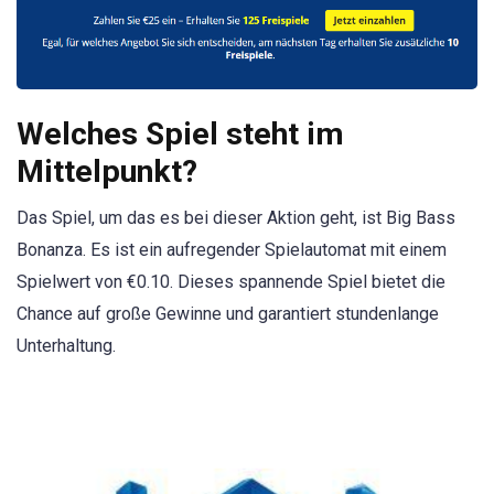
Welches Spiel steht im
Mittelpunkt?
Das Spiel, um das es bei dieser Aktion geht, ist Big Bass
Bonanza. Es ist ein aufregender Spielautomat mit einem
Spielwert von €0.10. Dieses spannende Spiel bietet die
Chance auf große Gewinne und garantiert stundenlange
Unterhaltung.