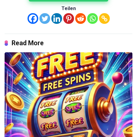
Teilen
Read More