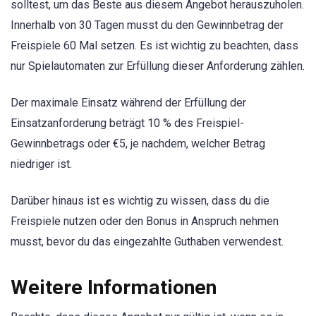
solltest, um das Beste aus diesem Angebot herauszuholen.
Innerhalb von 30 Tagen musst du den Gewinnbetrag der
Freispiele 60 Mal setzen. Es ist wichtig zu beachten, dass
nur Spielautomaten zur Erfüllung dieser Anforderung zählen.
Der maximale Einsatz während der Erfüllung der
Einsatzanforderung beträgt 10 % des Freispiel-
Gewinnbetrags oder €5, je nachdem, welcher Betrag
niedriger ist.
Darüber hinaus ist es wichtig zu wissen, dass du die
Freispiele nutzen oder den Bonus in Anspruch nehmen
musst, bevor du das eingezahlte Guthaben verwendest.
Weitere Informationen