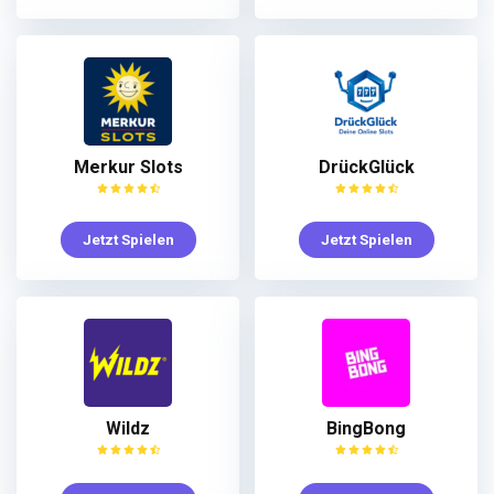
Merkur Slots
DrückGlück
Jetzt Spielen
Jetzt Spielen
Wildz
BingBong