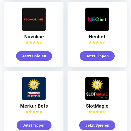
Novoline
Neobet
Jetzt Spielen
Jetzt Tippen
Merkur Bets
SlotMagie
Jetzt Tippen
Jetzt Spielen