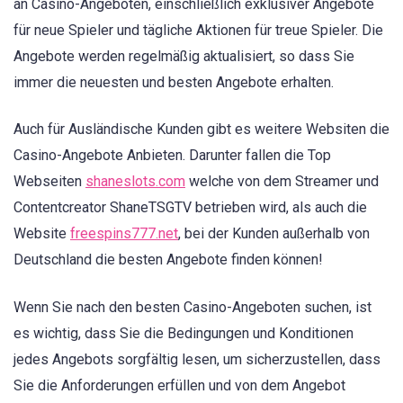
an Casino-Angeboten, einschließlich exklusiver Angebote
für neue Spieler und tägliche Aktionen für treue Spieler. Die
Angebote werden regelmäßig aktualisiert, so dass Sie
immer die neuesten und besten Angebote erhalten.
Auch für Ausländische Kunden gibt es weitere Websiten die
Casino-Angebote Anbieten. Darunter fallen die Top
Webseiten
shaneslots.com
welche von dem Streamer und
Contentcreator ShaneTSGTV betrieben wird, als auch die
Website
freespins777.net
, bei der Kunden außerhalb von
Deutschland die besten Angebote finden können!
Wenn Sie nach den besten Casino-Angeboten suchen, ist
es wichtig, dass Sie die Bedingungen und Konditionen
jedes Angebots sorgfältig lesen, um sicherzustellen, dass
Sie die Anforderungen erfüllen und von dem Angebot