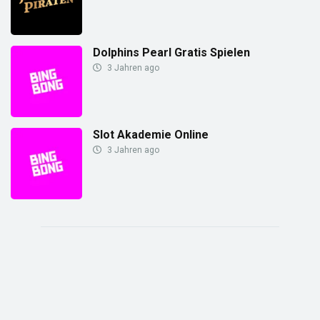
Dolphins Pearl Gratis Spielen
3 Jahren ago
Slot Akademie Online
3 Jahren ago