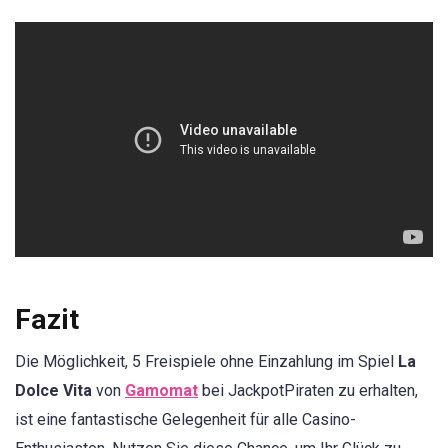
Fazit
Die Möglichkeit, 5 Freispiele ohne Einzahlung im Spiel
La
Dolce Vita
von
Gamomat
bei JackpotPiraten zu erhalten,
ist eine fantastische Gelegenheit für alle Casino-