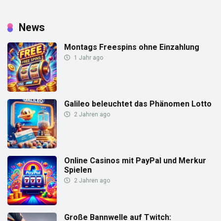
News
Montags Freespins ohne Einzahlung
1 Jahr ago
Galileo beleuchtet das Phänomen Lotto
2 Jahren ago
Online Casinos mit PayPal und Merkur
Spielen
2 Jahren ago
Große Bannwelle auf Twitch: