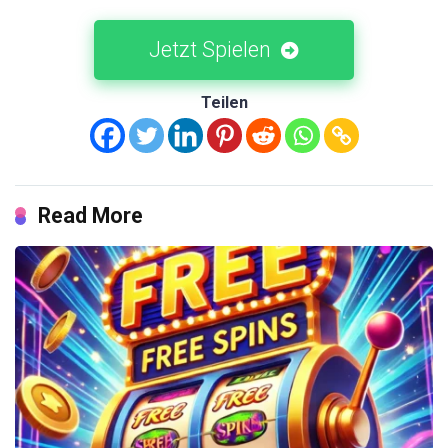
Jetzt Spielen
Teilen
Read More