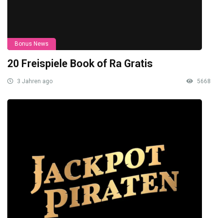
Bonus News
20 Freispiele Book of Ra Gratis
3 Jahren ago
5668