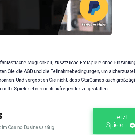
antastische Möglichkeit, zusätzliche Freispiele ohne Einzahlun
hten Sie die AGB und die Teilnahmebedingungen, um sicherzustel
 können. Und vergessen Sie nicht, dass StarGames auch großzüg
um Ihr Spielerlebnis noch aufregender zu gestalten.
s
Jetzt
Spielen
it im Casino Business tätig