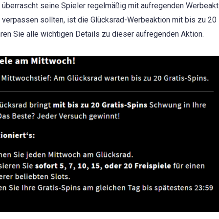
, überrascht seine Spieler regelmäßig mit aufregenden Werbeakt
verpassen sollten, ist die Glücksrad-Werbeaktion mit bis zu 20
hren Sie alle wichtigen Details zu dieser aufregenden Aktion.