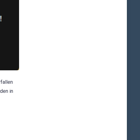
fallen
rden in