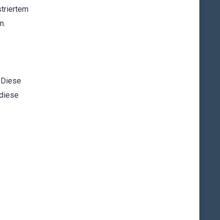
striertem
n.
 Diese
 diese