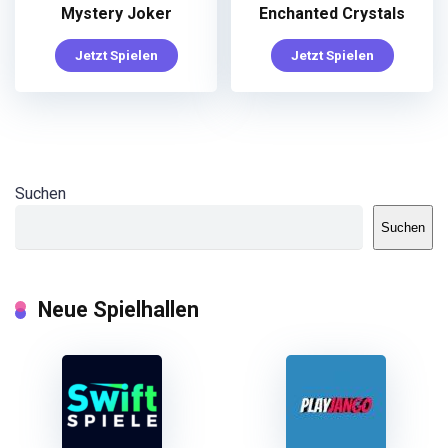
Mystery Joker
Enchanted Crystals
Jetzt Spielen
Jetzt Spielen
Suchen
Suchen
Neue Spielhallen