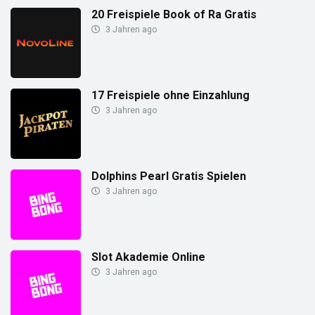
20 Freispiele Book of Ra Gratis
3 Jahren ago
17 Freispiele ohne Einzahlung
3 Jahren ago
Dolphins Pearl Gratis Spielen
3 Jahren ago
Slot Akademie Online
3 Jahren ago