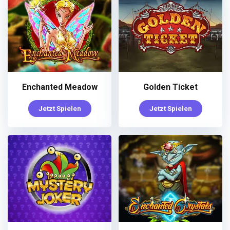
Enchanted Meadow
Golden Ticket
Jetzt Spielen
Jetzt Spielen