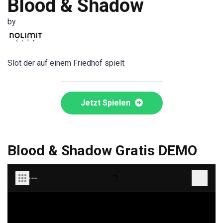
Blood & Shadow
by
Slot der auf einem Friedhof spielt
Jetzt Spielen
Blood & Shadow Gratis DEMO