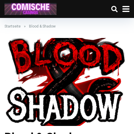
Startseite
»
Blood & Shadow