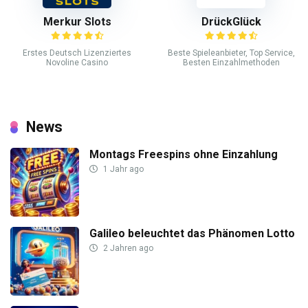
Merkur Slots
DrückGlück
Erstes Deutsch Lizenziertes
Beste Spieleanbieter, Top Service,
Novoline Casino
Besten Einzahlmethoden
News
Montags Freespins ohne Einzahlung
1 Jahr ago
Galileo beleuchtet das Phänomen Lotto
2 Jahren ago