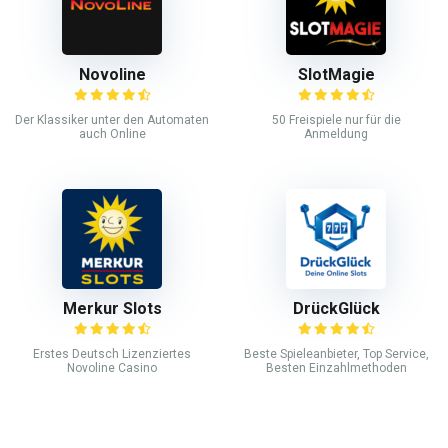
Novoline
SlotMagie
Der Klassiker unter den Automaten
50 Freispiele nur für die
auch Online
Anmeldung
Merkur Slots
DrückGlück
Erstes Deutsch Lizenziertes
Beste Spieleanbieter, Top Service,
Novoline Casino
Besten Einzahlmethoden