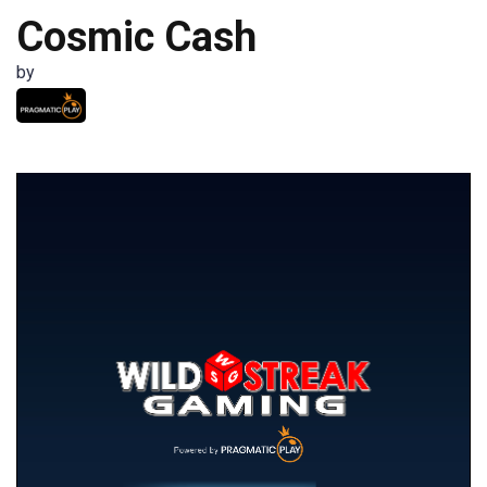
Cosmic Cash
by