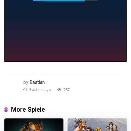
by
Bastian
3 Jahren ago
237
More Spiele