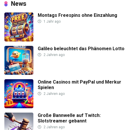
News
Montags Freespins ohne Einzahlung
1 Jahr ago
Galileo beleuchtet das Phänomen Lotto
2 Jahren ago
Online Casinos mit PayPal und Merkur
Spielen
2 Jahren ago
Große Bannwelle auf Twitch:
Slotstreamer gebannt
2 Jahren ago