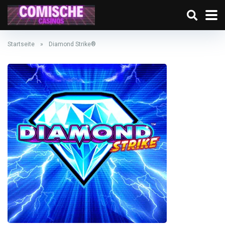
Startseite
»
Diamond Strike®