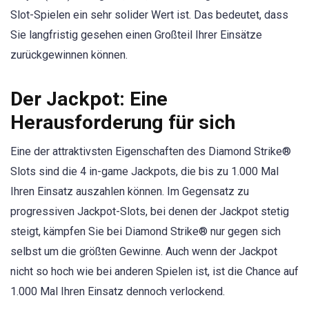
Slot-Spielen ein sehr solider Wert ist. Das bedeutet, dass
Sie langfristig gesehen einen Großteil Ihrer Einsätze
zurückgewinnen können.
Der Jackpot: Eine
Herausforderung für sich
Eine der attraktivsten Eigenschaften des Diamond Strike®
Slots sind die 4 in-game Jackpots, die bis zu 1.000 Mal
Ihren Einsatz auszahlen können. Im Gegensatz zu
progressiven Jackpot-Slots, bei denen der Jackpot stetig
steigt, kämpfen Sie bei Diamond Strike® nur gegen sich
selbst um die größten Gewinne. Auch wenn der Jackpot
nicht so hoch wie bei anderen Spielen ist, ist die Chance auf
1.000 Mal Ihren Einsatz dennoch verlockend.