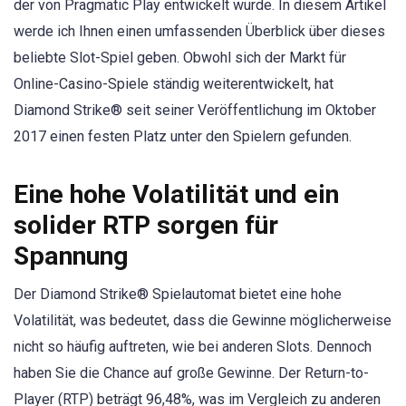
der von Pragmatic Play entwickelt wurde. In diesem Artikel
werde ich Ihnen einen umfassenden Überblick über dieses
beliebte Slot-Spiel geben. Obwohl sich der Markt für
Online-Casino-Spiele ständig weiterentwickelt, hat
Diamond Strike® seit seiner Veröffentlichung im Oktober
2017 einen festen Platz unter den Spielern gefunden.
Eine hohe Volatilität und ein
solider RTP sorgen für
Spannung
Der Diamond Strike® Spielautomat bietet eine hohe
Volatilität, was bedeutet, dass die Gewinne möglicherweise
nicht so häufig auftreten, wie bei anderen Slots. Dennoch
haben Sie die Chance auf große Gewinne. Der Return-to-
Player (RTP) beträgt 96,48%, was im Vergleich zu anderen