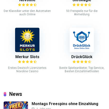
Der Klassiker unter den Automaten
50 Freispiele nur für die
auch Online
Anmeldung
Merkur Slots
DrückGlück
Erstes Deutsch Lizenziertes
Beste Spieleanbieter, Top Service,
Novoline Casino
Besten Einzahlmethoden
News
Montags Freespins ohne Einzahlung
1 Jahr ago