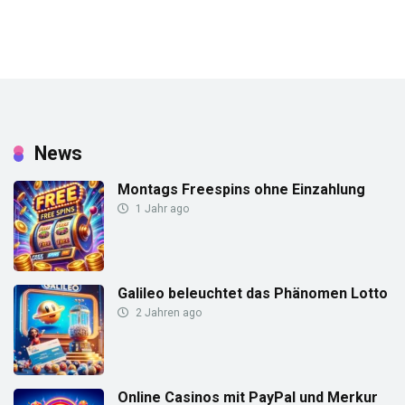
News
Montags Freespins ohne Einzahlung
1 Jahr ago
Galileo beleuchtet das Phänomen Lotto
2 Jahren ago
Online Casinos mit PayPal und Merkur