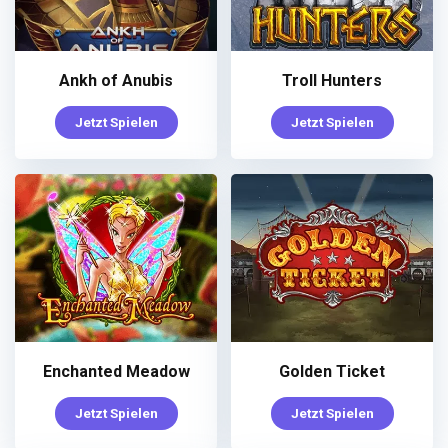
Ankh of Anubis
Troll Hunters
Jetzt Spielen
Jetzt Spielen
Enchanted Meadow
Golden Ticket
Jetzt Spielen
Jetzt Spielen