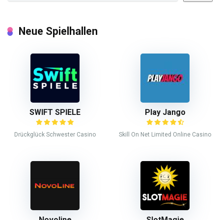
Neue Spielhallen
SWIFT SPIELE
Play Jango
Drückglück Schwester Casino
Skill On Net Limited Online Casino
Novoline
SlotMagie