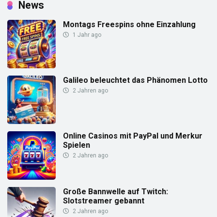
News
Montags Freespins ohne Einzahlung
1 Jahr ago
Galileo beleuchtet das Phänomen Lotto
2 Jahren ago
Online Casinos mit PayPal und Merkur
Spielen
2 Jahren ago
Große Bannwelle auf Twitch:
Slotstreamer gebannt
2 Jahren ago