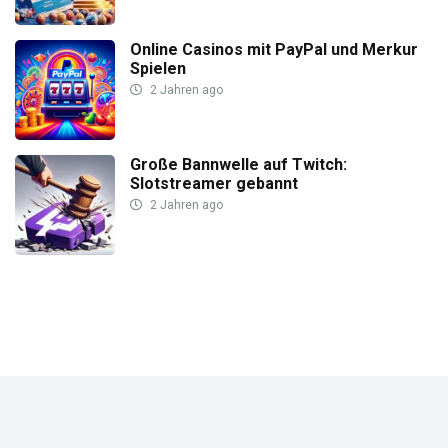
Online Casinos mit PayPal und Merkur
Spielen
2 Jahren ago
Große Bannwelle auf Twitch:
Slotstreamer gebannt
2 Jahren ago