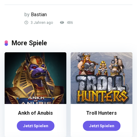
by
Bastian
3 Jahren ago
486
More Spiele
Ankh of Anubis
Troll Hunters
Jetzt Spielen
Jetzt Spielen