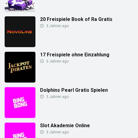
20 Freispiele Book of Ra Gratis
3 Jahren ago
17 Freispiele ohne Einzahlung
3 Jahren ago
Dolphins Pearl Gratis Spielen
3 Jahren ago
Slot Akademie Online
3 Jahren ago