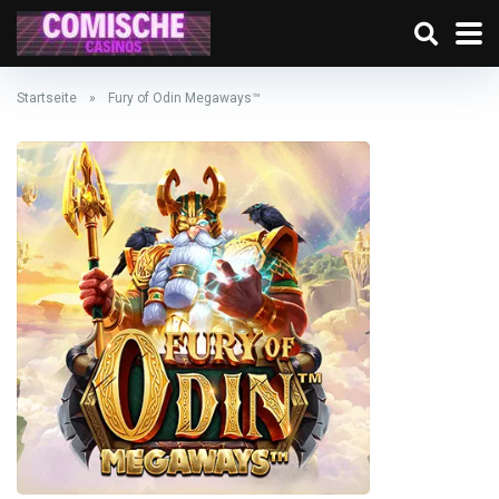
Startseite
»
Fury of Odin Megaways™