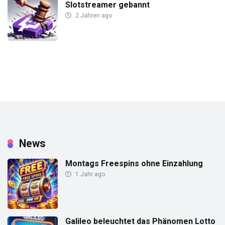
Slotstreamer gebannt
2 Jahren ago
News
Montags Freespins ohne Einzahlung
1 Jahr ago
Galileo beleuchtet das Phänomen Lotto