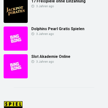
17 Freispiele ohne Einzahlung
3 Jahren ago
Dolphins Pearl Gratis Spielen
3 Jahren ago
Slot Akademie Online
3 Jahren ago