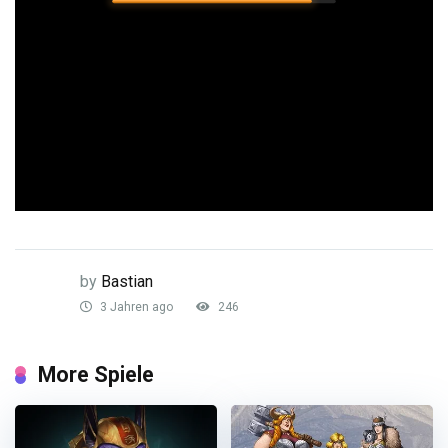
by
Bastian
3 Jahren ago
246
More Spiele