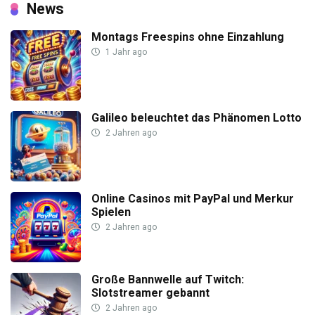
News
Montags Freespins ohne Einzahlung
1 Jahr ago
Galileo beleuchtet das Phänomen Lotto
2 Jahren ago
Online Casinos mit PayPal und Merkur
Spielen
2 Jahren ago
Große Bannwelle auf Twitch:
Slotstreamer gebannt
2 Jahren ago