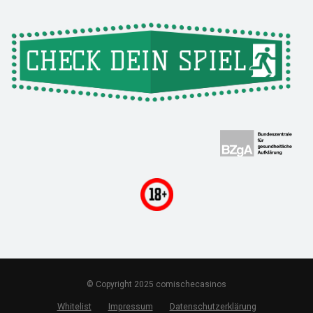
© Copyright 2025 comischecasinos
Whitelist
Impressum
Datenschutzerklärung