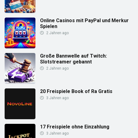
Online Casinos mit PayPal und Merkur
Spielen
2 Jahren ago
Große Bannwelle auf Twitch:
Slotstreamer gebannt
2 Jahren ago
20 Freispiele Book of Ra Gratis
3 Jahren ago
17 Freispiele ohne Einzahlung
3 Jahren ago