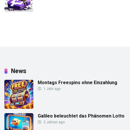
News
Montags Freespins ohne Einzahlung
1 Jahr ago
Galileo beleuchtet das Phänomen Lotto
2 Jahren ago