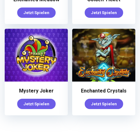
Jetzt Spielen
Jetzt Spielen
Mystery Joker
Enchanted Crystals
Jetzt Spielen
Jetzt Spielen