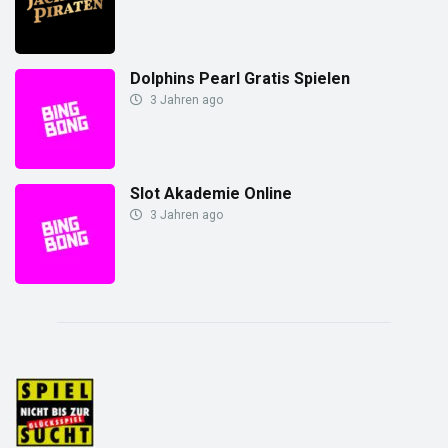
Dolphins Pearl Gratis Spielen
3 Jahren ago
Slot Akademie Online
3 Jahren ago