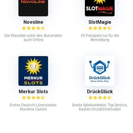
Novoline
SlotMagie
Der Klassiker unter den Automaten
50 Freispiele nur für die
auch Online
Anmeldung
Merkur Slots
DrückGlück
Erstes Deutsch Lizenziertes
Beste Spieleanbieter, Top Service,
Novoline Casino
Besten Einzahlmethoden