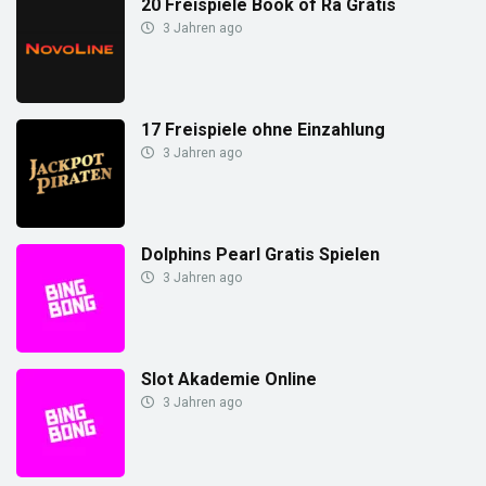
20 Freispiele Book of Ra Gratis
3 Jahren ago
17 Freispiele ohne Einzahlung
3 Jahren ago
Dolphins Pearl Gratis Spielen
3 Jahren ago
Slot Akademie Online
3 Jahren ago