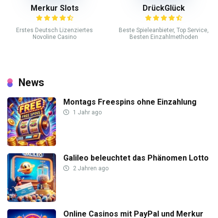
Merkur Slots
DrückGlück
Erstes Deutsch Lizenziertes
Beste Spieleanbieter, Top Service,
Novoline Casino
Besten Einzahlmethoden
News
Montags Freespins ohne Einzahlung
1 Jahr ago
Galileo beleuchtet das Phänomen Lotto
2 Jahren ago
Online Casinos mit PayPal und Merkur