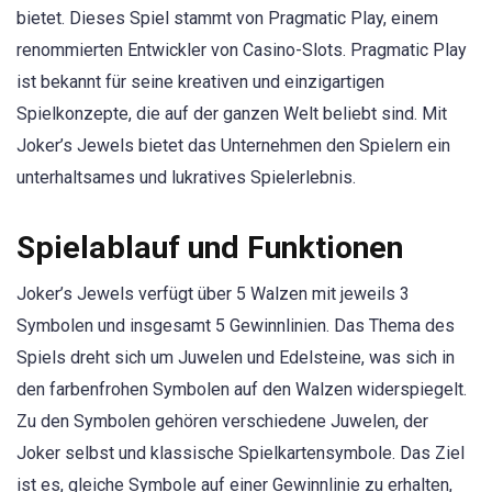
bietet. Dieses Spiel stammt von Pragmatic Play, einem
renommierten Entwickler von Casino-Slots. Pragmatic Play
ist bekannt für seine kreativen und einzigartigen
Spielkonzepte, die auf der ganzen Welt beliebt sind. Mit
Joker’s Jewels bietet das Unternehmen den Spielern ein
unterhaltsames und lukratives Spielerlebnis.
Spielablauf und Funktionen
Joker’s Jewels verfügt über 5 Walzen mit jeweils 3
Symbolen und insgesamt 5 Gewinnlinien. Das Thema des
Spiels dreht sich um Juwelen und Edelsteine, was sich in
den farbenfrohen Symbolen auf den Walzen widerspiegelt.
Zu den Symbolen gehören verschiedene Juwelen, der
Joker selbst und klassische Spielkartensymbole. Das Ziel
ist es, gleiche Symbole auf einer Gewinnlinie zu erhalten,