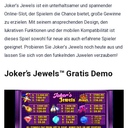
Joker’s Jewels ist ein unterhaltsamer und spannender
Online-Slot, der Spielern die Chance bietet, große Gewinne
zu erzielen. Mit seinem ansprechenden Design, den
lukrativen Funktionen und der mobilen Kompatibilität ist
dieses Spiel sowohl für neue als auch erfahrene Spieler
geeignet. Probieren Sie Joker’s Jewels noch heute aus und
lassen Sie sich von den funkelnden Juwelen verzaubern!
Joker’s Jewels™ Gratis Demo