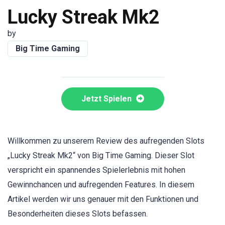
Lucky Streak Mk2
by
Big Time Gaming
Jetzt Spielen
Willkommen zu unserem Review des aufregenden Slots
„Lucky Streak Mk2“ von Big Time Gaming. Dieser Slot
verspricht ein spannendes Spielerlebnis mit hohen
Gewinnchancen und aufregenden Features. In diesem
Artikel werden wir uns genauer mit den Funktionen und
Besonderheiten dieses Slots befassen.