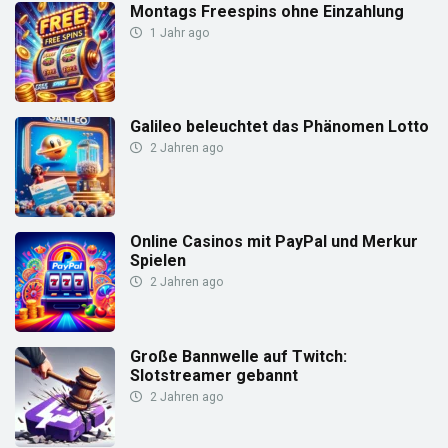
Montags Freespins ohne Einzahlung
1 Jahr ago
Galileo beleuchtet das Phänomen Lotto
2 Jahren ago
Online Casinos mit PayPal und Merkur
Spielen
2 Jahren ago
Große Bannwelle auf Twitch:
Slotstreamer gebannt
2 Jahren ago