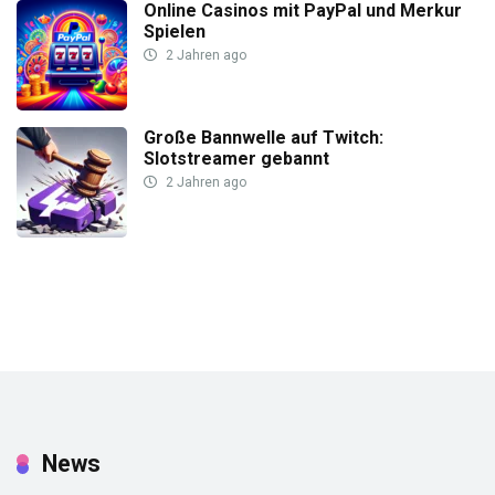
Online Casinos mit PayPal und Merkur
Spielen
2 Jahren ago
Große Bannwelle auf Twitch:
Slotstreamer gebannt
2 Jahren ago
News