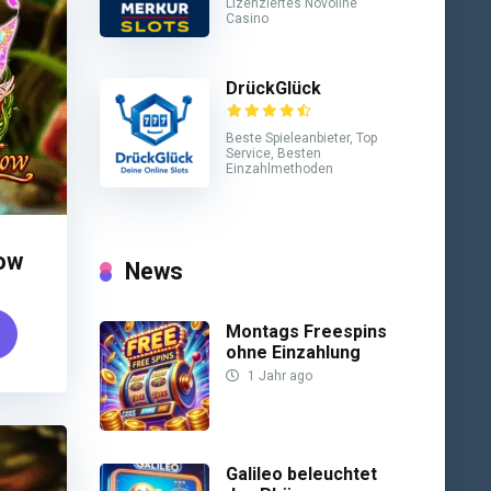
Lizenziertes Novoline
Casino
DrückGlück
Beste Spieleanbieter, Top
Service, Besten
Einzahlmethoden
ow
News
Montags Freespins
ohne Einzahlung
1 Jahr ago
Galileo beleuchtet