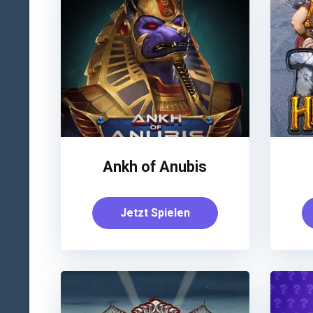
Ankh of Anubis
Jetzt Spielen