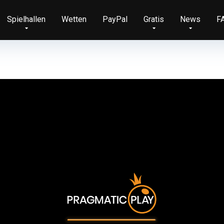
Spielhallen
Wetten
PayPal
Gratis
News
F