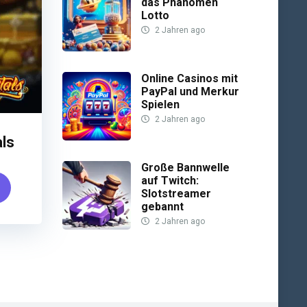
das Phänomen
Lotto
2 Jahren ago
Online Casinos mit
PayPal und Merkur
Spielen
2 Jahren ago
als
Große Bannwelle
auf Twitch:
Slotstreamer
gebannt
2 Jahren ago