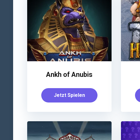
Ankh of Anubis
Jetzt Spielen