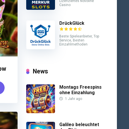
Lizenziertes Novoline
Casino
DrückGlück
Beste Spieleanbieter, Top
Service, Besten
Einzahlmethoden
ow
News
Montags Freespins
ohne Einzahlung
1 Jahr ago
Galileo beleuchtet