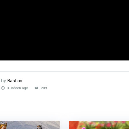
by
Bastian
3 Jahren ago
209