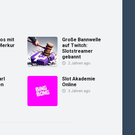
os mit
Große Bannwelle
Merkur
auf Twitch:
Slotstreamer
gebannt
2 Jahren ago
arl
Slot Akademie
en
Online
3 Jahren ago