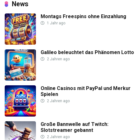
News
Montags Freespins ohne Einzahlung
1 Jahr ago
Galileo beleuchtet das Phänomen Lotto
2 Jahren ago
Online Casinos mit PayPal und Merkur
Spielen
2 Jahren ago
Große Bannwelle auf Twitch:
Slotstreamer gebannt
2 Jahren ago