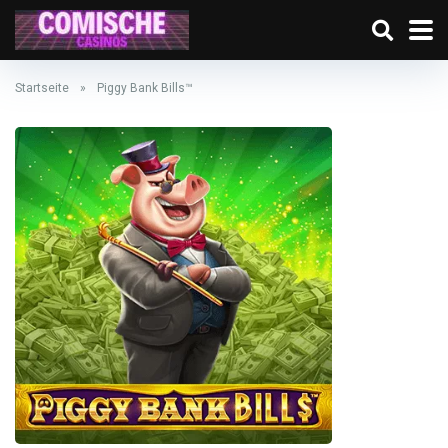
Startseite
»
Piggy Bank Bills™