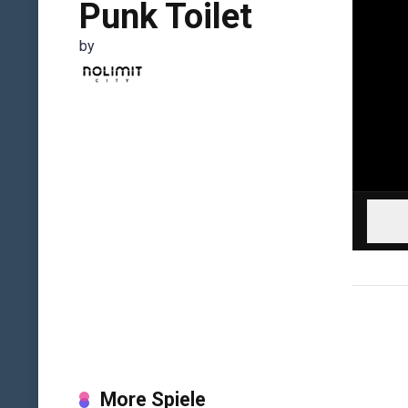
Punk Toilet
by
More Spiele