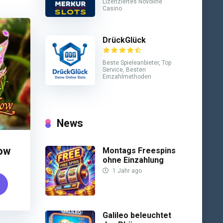
Lizenziertes Novoline
Casino
DrückGlück
Beste Spieleanbieter, Top
Service, Besten
Einzahlmethoden
News
ow
Montags Freespins
ohne Einzahlung
1 Jahr ago
Galileo beleuchtet