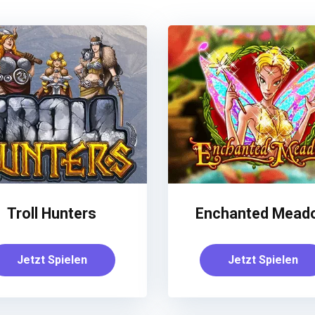
Troll Hunters
Enchanted Mead
Jetzt Spielen
Jetzt Spielen