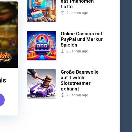
das Phänomen
Lotto
2 Jahren ago
Online Casinos mit
PayPal und Merkur
Spielen
2 Jahren ago
Große Bannwelle
auf Twitch:
als
Slotstreamer
gebannt
2 Jahren ago