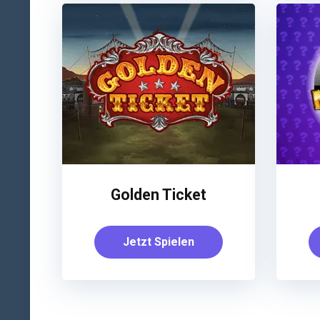
Golden Ticket
Jetzt Spielen