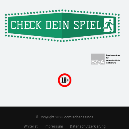
© Copyright 2025 comischecasinos
Whitelist
Impressum
Datenschutzerklärung