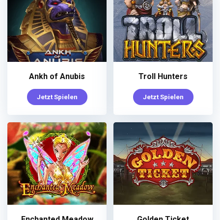
Ankh of Anubis
Troll Hunters
Jetzt Spielen
Jetzt Spielen
Enchanted Meadow
Golden Ticket