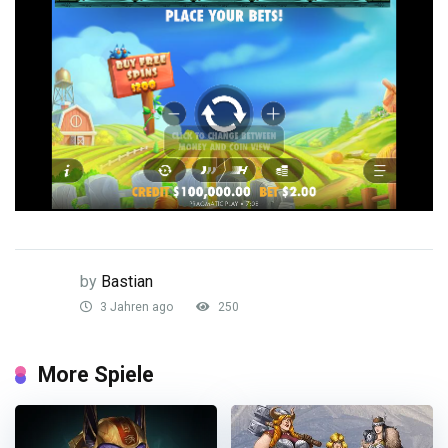
by
Bastian
3 Jahren ago
250
More Spiele