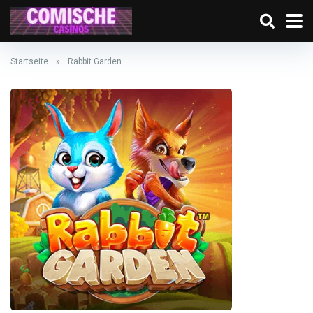
Startseite
»
Rabbit Garden