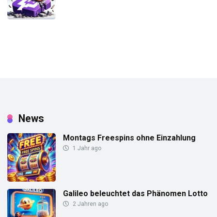
News
Montags Freespins ohne Einzahlung
1 Jahr ago
Galileo beleuchtet das Phänomen Lotto
2 Jahren ago