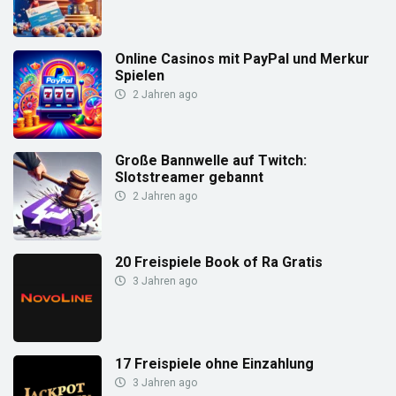
Online Casinos mit PayPal und Merkur
Spielen
2 Jahren ago
Große Bannwelle auf Twitch:
Slotstreamer gebannt
2 Jahren ago
20 Freispiele Book of Ra Gratis
3 Jahren ago
17 Freispiele ohne Einzahlung
3 Jahren ago