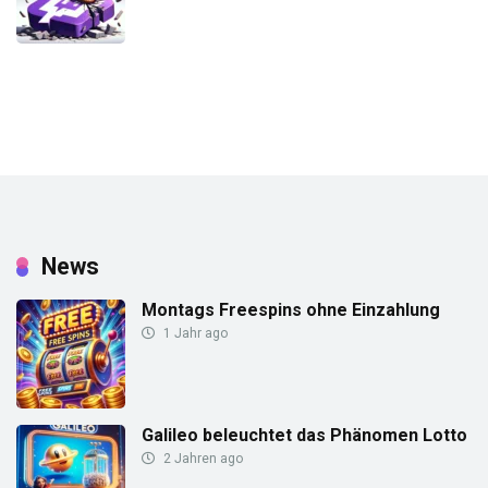
News
Montags Freespins ohne Einzahlung
1 Jahr ago
Galileo beleuchtet das Phänomen Lotto
2 Jahren ago