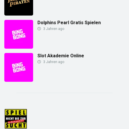
Dolphins Pearl Gratis Spielen
3 Jahren ago
Slot Akademie Online
3 Jahren ago