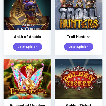
Ankh of Anubis
Troll Hunters
Jetzt Spielen
Jetzt Spielen
Enchanted Meadow
Golden Ticket