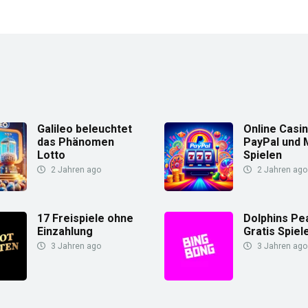
Galileo beleuchtet
Online Casin
das Phänomen
PayPal und 
Lotto
Spielen
2 Jahren ago
2 Jahren ago
17 Freispiele ohne
Dolphins Pe
Einzahlung
Gratis Spiel
3 Jahren ago
3 Jahren ago