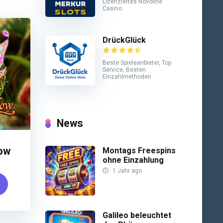
Lizenziertes Novoline
Casino
DrückGlück
Beste Spieleanbieter, Top
Service, Besten
Einzahlmethoden
News
ow
Montags Freespins
ohne Einzahlung
1 Jahr ago
Galileo beleuchtet