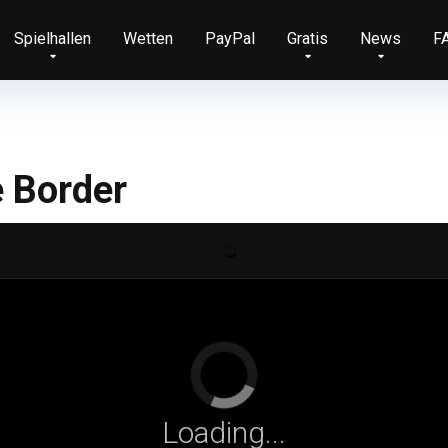
Spielhallen
Wetten
PayPal
Gratis
News
F
 Border