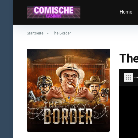
Home
Startseite
»
The Border
The