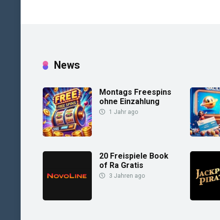
News
Montags Freespins
ohne Einzahlung
1 Jahr ago
20 Freispiele Book
of Ra Gratis
3 Jahren ago