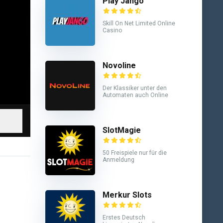
Play Jango
Skill On Net Limited Online
Casino
Novoline
Der Klassiker unter den
Automaten auch Online
SlotMagie
50 Freispiele nur für die
Anmeldung
Merkur Slots
Erstes Deutsch