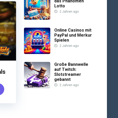
das Phänomen
Lotto
2 Jahren ago
Online Casinos mit
PayPal und Merkur
Spielen
2 Jahren ago
Große Bannwelle
auf Twitch:
als
Slotstreamer
gebannt
2 Jahren ago