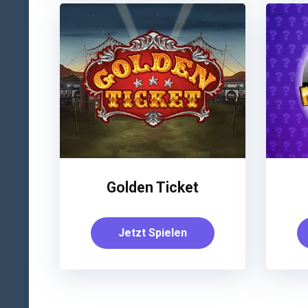
Golden Ticket
Jetzt Spielen