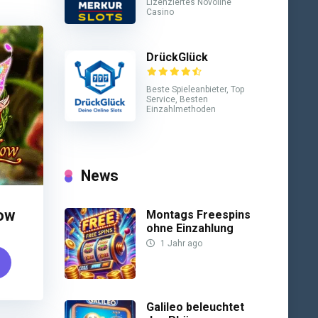
Lizenziertes Novoline
Casino
DrückGlück
Beste Spieleanbieter, Top
Service, Besten
Einzahlmethoden
News
ow
Montags Freespins
ohne Einzahlung
1 Jahr ago
Galileo beleuchtet