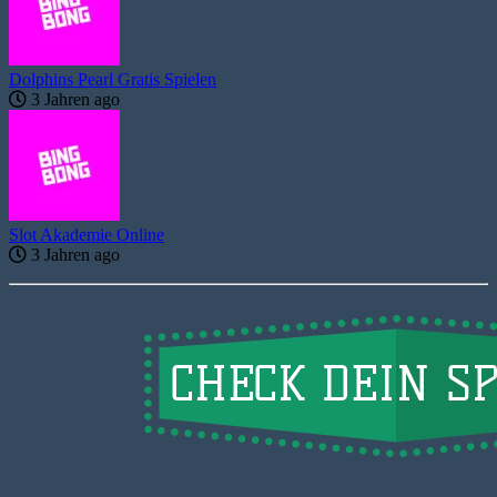
Dolphins Pearl Gratis Spielen
3 Jahren ago
Slot Akademie Online
3 Jahren ago