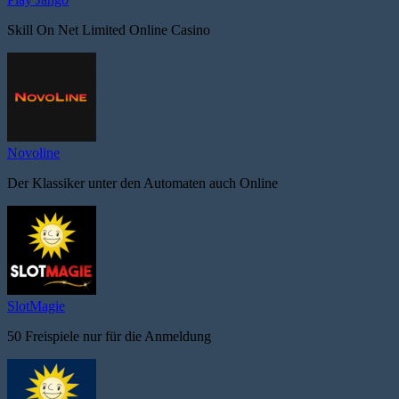
Skill On Net Limited Online Casino
Novoline
Der Klassiker unter den Automaten auch Online
SlotMagie
50 Freispiele nur für die Anmeldung