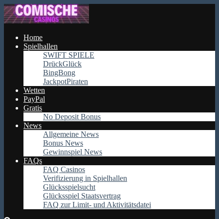
Home
Spielhallen
SWIFT SPIELE
DrückGlück
BingBong
JackpotPiraten
Wetten
PayPal
Gratis
No Deposit Bonus
News
Allgemeine News
Bonus News
Gewinnspiel News
FAQs
FAQ Casinos
Verifizierung in Spielhallen
Glücksspielsucht
Glücksspiel Staatsvertrag
FAQ zur Limit- und Aktivitätsdatei