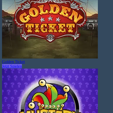
Golden Ticket
Jetzt Spielen