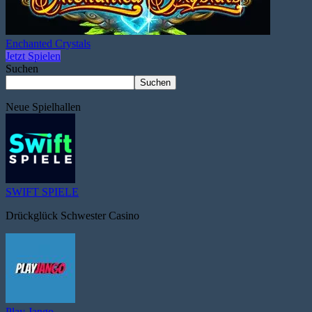
Enchanted Crystals
Jetzt Spielen
Suchen
Suchen
Neue Spielhallen
SWIFT SPIELE
Drückglück Schwester Casino
Play Jango