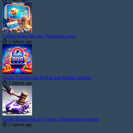
Galileo beleuchtet das Phänomen Lotto
2 Jahren ago
Online Casinos mit PayPal und Merkur Spielen
2 Jahren ago
Große Bannwelle auf Twitch: Slotstreamer gebannt
2 Jahren ago