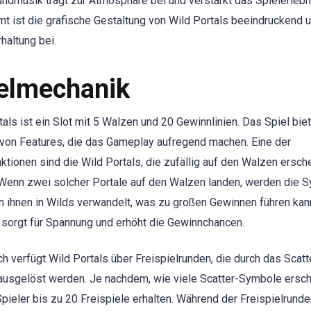
undmusik trägt zur Atmosphäre bei und verstärkt das Spielerlebn
t ist die grafische Gestaltung von Wild Portals beeindruckend u
haltung bei.
elmechanik
tals ist ein Slot mit 5 Walzen und 20 Gewinnlinien. Das Spiel biet
 von Features, die das Gameplay aufregend machen. Eine der
ktionen sind die Wild Portals, die zufällig auf den Walzen ersch
Wenn zwei solcher Portale auf den Walzen landen, werden die 
 ihnen in Wilds verwandelt, was zu großen Gewinnen führen kan
 sorgt für Spannung und erhöht die Gewinnchancen.
ch verfügt Wild Portals über Freispielrunden, die durch das Scatt
usgelöst werden. Je nachdem, wie viele Scatter-Symbole ersch
pieler bis zu 20 Freispiele erhalten. Während der Freispielrunde