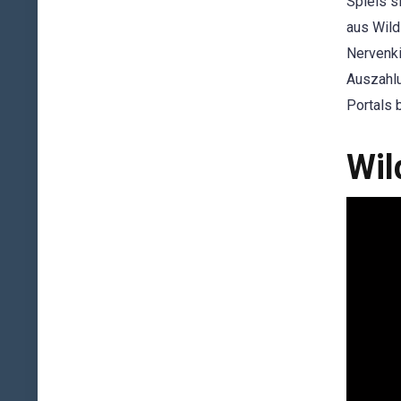
Spiels s
aus Wild
Nervenki
Auszahlu
Portals 
Wil