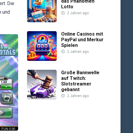
das Phänomen
rt. Die
Lotto
h und
2 Jahren ago
Online Casinos mit
PayPal und Merkur
Spielen
2 Jahren ago
Große Bannwelle
auf Twitch:
Slotstreamer
gebannt
2 Jahren ago