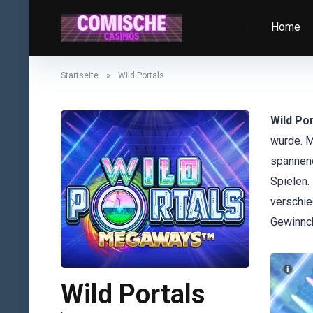
Home
Startseite
»
Wild Portals
Wild Por
wurde. M
spannend
Spielen.
verschie
Gewinnc
Wild Portals