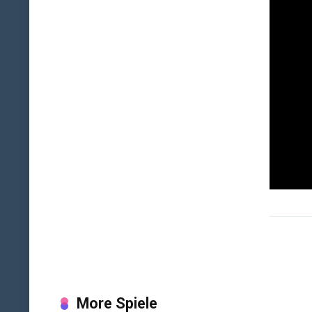
More Spiele