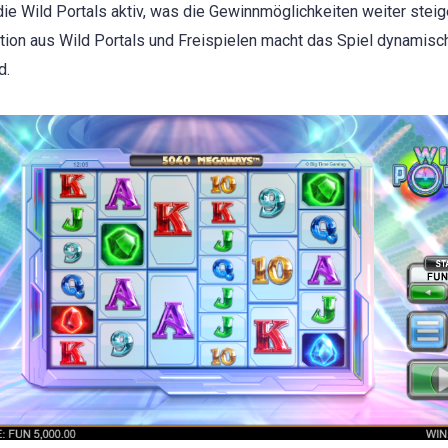
die Wild Portals aktiv, was die Gewinnmöglichkeiten weiter steige
ion aus Wild Portals und Freispielen macht das Spiel dynamisc
d.