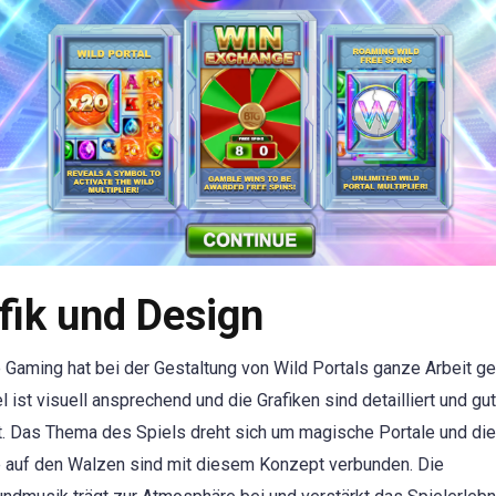
fik und Design
 Gaming hat bei der Gestaltung von Wild Portals ganze Arbeit gel
l ist visuell ansprechend und die Grafiken sind detailliert und gut
t. Das Thema des Spiels dreht sich um magische Portale und die
auf den Walzen sind mit diesem Konzept verbunden. Die