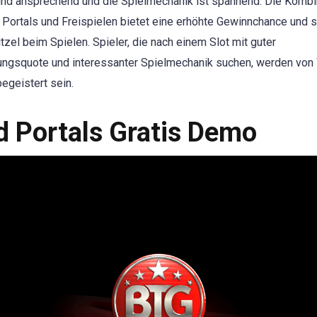
ind ansprechend und die Spielmechanik ist spannend. Die Kombi
 Portals und Freispielen bietet eine erhöhte Gewinnchance und s
tzel beim Spielen. Spieler, die nach einem Slot mit guter
ngsquote und interessanter Spielmechanik suchen, werden von
begeistert sein.
d Portals Gratis Demo