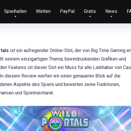
Spielhallen
Wetten
PayPal
Gratis
News
F
tals
ist ein aufregender Online-Slot, der von Big Time Gaming e
it seinem einzigartigen Thema, beeindruckenden Grafiken und
en Features ist dieser Slot ein Muss für alle Liebhaber von Cas
 In diesem Review werfen wir einen genaueren Blick auf die
denen Aspekte des Spiels und bewerten seine Funktionen,
hancen und Spielmechanik.