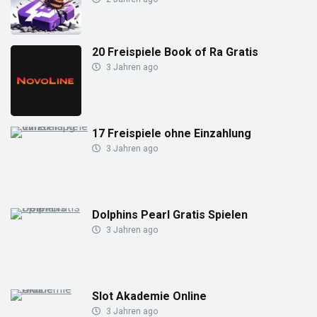
20 Freispiele Book of Ra Gratis
3 Jahren ago
17 Freispiele ohne Einzahlung
3 Jahren ago
Dolphins Pearl Gratis Spielen
3 Jahren ago
Slot Akademie Online
3 Jahren ago