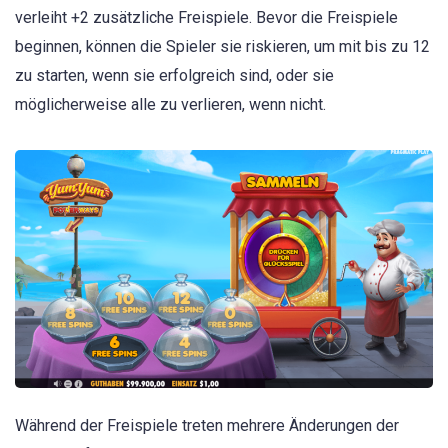
verleiht +2 zusätzliche Freispiele. Bevor die Freispiele
beginnen, können die Spieler sie riskieren, um mit bis zu 12
zu starten, wenn sie erfolgreich sind, oder sie
möglicherweise alle zu verlieren, wenn nicht.
Während der Freispiele treten mehrere Änderungen der