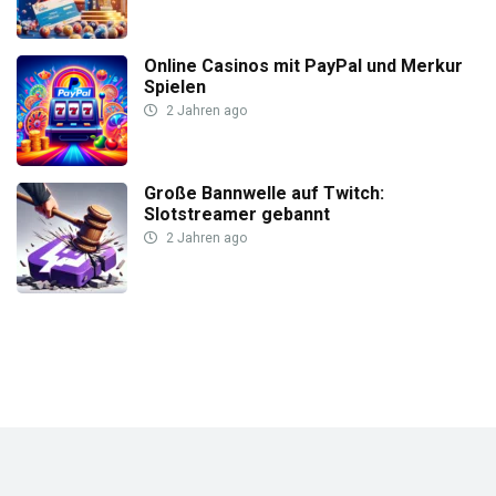
Online Casinos mit PayPal und Merkur
Spielen
2 Jahren ago
Große Bannwelle auf Twitch:
Slotstreamer gebannt
2 Jahren ago