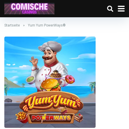
Startseite
»
Yum Yum PowerWays®