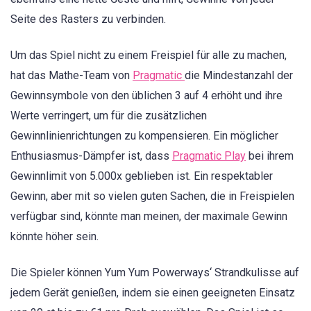
Seite des Rasters zu verbinden.
Um das Spiel nicht zu einem Freispiel für alle zu machen,
hat das Mathe-Team von
Pragmatic
die Mindestanzahl der
Gewinnsymbole von den üblichen 3 auf 4 erhöht und ihre
Werte verringert, um für die zusätzlichen
Gewinnlinienrichtungen zu kompensieren. Ein möglicher
Enthusiasmus-Dämpfer ist, dass
Pragmatic Play
bei ihrem
Gewinnlimit von 5.000x geblieben ist. Ein respektabler
Gewinn, aber mit so vielen guten Sachen, die in Freispielen
verfügbar sind, könnte man meinen, der maximale Gewinn
könnte höher sein.
Die Spieler können Yum Yum Powerways‘ Strandkulisse auf
jedem Gerät genießen, indem sie einen geeigneten Einsatz