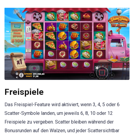
Freispiele
Das Freispiel-Feature wird aktiviert, wenn 3, 4, 5 oder 6
Scatter-Symbole landen, um jeweils 6, 8, 10 oder 12
Freispiele zu vergeben. Scatter bleiben während der
Bonusrunden auf den Walzen, und jeder Scattersichtbar