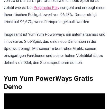
von 20 ct bis zu €1 pro Dreh auswählen. Das Spiel ist so
volatil wie es bei
Pragmatic Play
nur geht und erzeugt einen
theoretischen Rückgabewert von 96,43%. Dieser steigt
leicht auf 96,67%, wenn Freispiele gekauft werden.
Insgesamt ist Yum Yum Powerways ein unterhaltsames und
innovatives Slot-Spiel, das eine neue Dimension in die
Spielwelt bringt. Mit seiner farbenfrohen Grafik, seinen
einzigartigen Funktionen und seiner hohen Volatilität ist es
definitiv ein Slot, den Sie ausprobieren sollten.
Yum Yum PowerWays Gratis
Demo