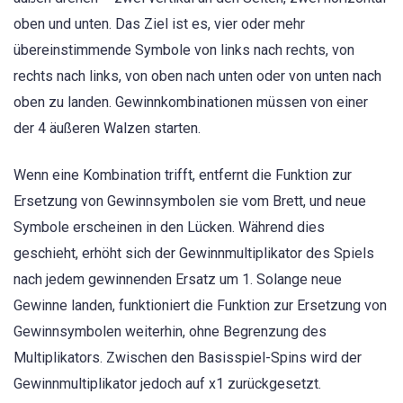
oben und unten. Das Ziel ist es, vier oder mehr
übereinstimmende Symbole von links nach rechts, von
rechts nach links, von oben nach unten oder von unten nach
oben zu landen. Gewinnkombinationen müssen von einer
der 4 äußeren Walzen starten.
Wenn eine Kombination trifft, entfernt die Funktion zur
Ersetzung von Gewinnsymbolen sie vom Brett, und neue
Symbole erscheinen in den Lücken. Während dies
geschieht, erhöht sich der Gewinnmultiplikator des Spiels
nach jedem gewinnenden Ersatz um 1. Solange neue
Gewinne landen, funktioniert die Funktion zur Ersetzung von
Gewinnsymbolen weiterhin, ohne Begrenzung des
Multiplikators. Zwischen den Basisspiel-Spins wird der
Gewinnmultiplikator jedoch auf x1 zurückgesetzt.