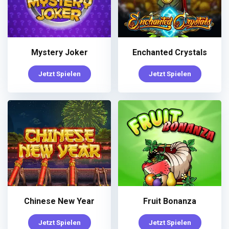
Mystery Joker
Enchanted Crystals
Jetzt Spielen
Jetzt Spielen
Chinese New Year
Fruit Bonanza
Jetzt Spielen
Jetzt Spielen