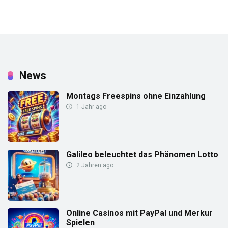
News
Montags Freespins ohne Einzahlung
1 Jahr ago
Galileo beleuchtet das Phänomen Lotto
2 Jahren ago
Online Casinos mit PayPal und Merkur
Spielen