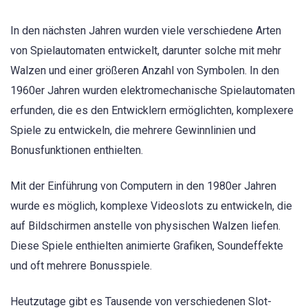
In den nächsten Jahren wurden viele verschiedene Arten
von Spielautomaten entwickelt, darunter solche mit mehr
Walzen und einer größeren Anzahl von Symbolen. In den
1960er Jahren wurden elektromechanische Spielautomaten
erfunden, die es den Entwicklern ermöglichten, komplexere
Spiele zu entwickeln, die mehrere Gewinnlinien und
Bonusfunktionen enthielten.
Mit der Einführung von Computern in den 1980er Jahren
wurde es möglich, komplexe Videoslots zu entwickeln, die
auf Bildschirmen anstelle von physischen Walzen liefen.
Diese Spiele enthielten animierte Grafiken, Soundeffekte
und oft mehrere Bonusspiele.
Heutzutage gibt es Tausende von verschiedenen Slot-