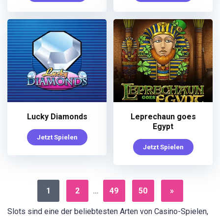
Lucky Diamonds
Leprechaun goes
Egypt
Jetzt Spielen
Jetzt Spielen
1
2
…
49
50
»
Slots sind eine der beliebtesten Arten von Casino-Spielen,