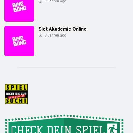
3 Jahren ago
Slot Akademie Online
3 Jahren ago