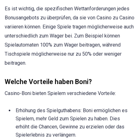
Es ist wichtig, die spezifischen Wettanforderungen jedes
Bonusangebots zu überprüfen, da sie von Casino zu Casino
variieren können. Einige Spiele tragen möglicherweise auch
unterschiedlich zum Wager bei. Zum Beispiel können
Spielautomaten 100% zum Wager beitragen, während
Tischspiele möglicherweise nur zu 50% oder weniger
beitragen.
Welche Vorteile haben Boni?
Casino-Boni bieten Spielern verschiedene Vorteile:
Erhöhung des Spielguthabens: Boni ermöglichen es
Spielern, mehr Geld zum Spielen zu haben. Dies
erhöht die Chancen, Gewinne zu erzielen oder das
Spielerlebnis zu verlängern.