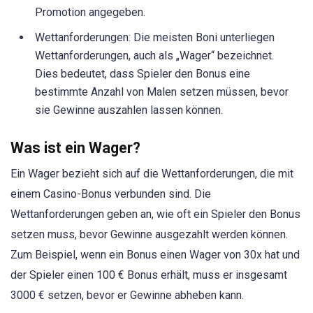
Promotion angegeben.
Wettanforderungen: Die meisten Boni unterliegen
Wettanforderungen, auch als „Wager“ bezeichnet.
Dies bedeutet, dass Spieler den Bonus eine
bestimmte Anzahl von Malen setzen müssen, bevor
sie Gewinne auszahlen lassen können.
Was ist ein Wager?
Ein Wager bezieht sich auf die Wettanforderungen, die mit
einem Casino-Bonus verbunden sind. Die
Wettanforderungen geben an, wie oft ein Spieler den Bonus
setzen muss, bevor Gewinne ausgezahlt werden können.
Zum Beispiel, wenn ein Bonus einen Wager von 30x hat und
der Spieler einen 100 € Bonus erhält, muss er insgesamt
3000 € setzen, bevor er Gewinne abheben kann.