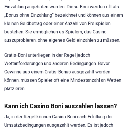
Einzahlung angeboten werden. Diese Boni werden oft als
„Bonus ohne Einzahlung“ bezeichnet und können aus einem
kleinen Geldbetrag oder einer Anzahl von Freispielen
bestehen. Sie ermöglichen es Spielern, das Casino
auszuprobieren, ohne eigenes Geld einzahlen zu müssen.
Gratis-Boni unterliegen in der Regel jedoch
Wettanforderungen und anderen Bedingungen. Bevor
Gewinne aus einem Gratis-Bonus ausgezahlt werden
können, müssen Spieler oft eine Mindestanzahl an Wetten
platzieren.
Kann ich Casino Boni auszahlen lassen?
Ja, in der Regel können Casino Boni nach Erfüllung der
Umsatzbedingungen ausgezahlt werden. Es ist jedoch