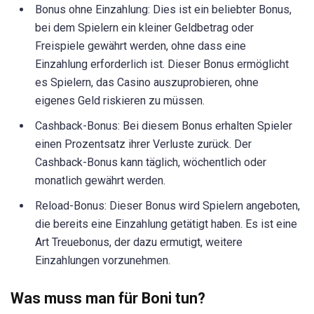
Bonus ohne Einzahlung: Dies ist ein beliebter Bonus,
bei dem Spielern ein kleiner Geldbetrag oder
Freispiele gewährt werden, ohne dass eine
Einzahlung erforderlich ist. Dieser Bonus ermöglicht
es Spielern, das Casino auszuprobieren, ohne
eigenes Geld riskieren zu müssen.
Cashback-Bonus: Bei diesem Bonus erhalten Spieler
einen Prozentsatz ihrer Verluste zurück. Der
Cashback-Bonus kann täglich, wöchentlich oder
monatlich gewährt werden.
Reload-Bonus: Dieser Bonus wird Spielern angeboten,
die bereits eine Einzahlung getätigt haben. Es ist eine
Art Treuebonus, der dazu ermutigt, weitere
Einzahlungen vorzunehmen.
Was muss man für Boni tun?