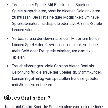
Testen neuer Spiele: Mit Boni können Spieler neue
Spiele ausprobieren, ohne ihr eigenes Geld riskieren
zu müssen. Dies ist eine gute Möglichkeit, um neue
Spielautomaten, Tischspiele oder Live-Casino-Spiele
kennenzulernen.
Verbesserung der Gewinnchancen: Mit einem Bonus
können Spieler ihre Gewinnchancen erhöhen, da sie
mehr Geld oder Freispiele erhalten, um damit zu
spielen.
Treuebelohnungen: Viele Casinos bieten Boni als
Belohnung für die Treue der Spieler an. Stammkunden
können regelmäßig von speziellen Bonusangeboten
und Aktionen profitieren.
Gibt es Gratis-Boni?
Ja, es gibt Gratis-Boni, die Spielern ohne eine erforderliche