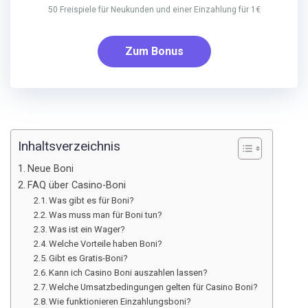
50 Freispiele für Neukunden und einer Einzahlung für 1€
Zum Bonus
Inhaltsverzeichnis
Neue Boni
FAQ über Casino-Boni
Was gibt es für Boni?
Was muss man für Boni tun?
Was ist ein Wager?
Welche Vorteile haben Boni?
Gibt es Gratis-Boni?
Kann ich Casino Boni auszahlen lassen?
Welche Umsatzbedingungen gelten für Casino Boni?
Wie funktionieren Einzahlungsboni?