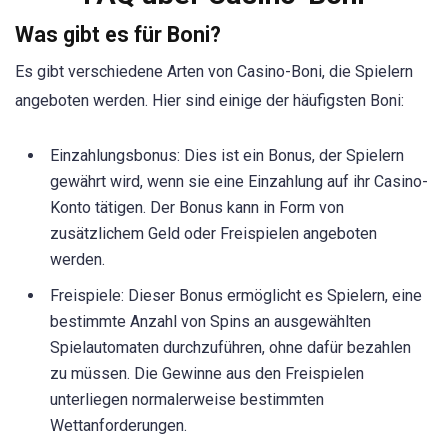
Was gibt es für Boni?
Es gibt verschiedene Arten von Casino-Boni, die Spielern
angeboten werden. Hier sind einige der häufigsten Boni:
Einzahlungsbonus: Dies ist ein Bonus, der Spielern
gewährt wird, wenn sie eine Einzahlung auf ihr Casino-
Konto tätigen. Der Bonus kann in Form von
zusätzlichem Geld oder Freispielen angeboten
werden.
Freispiele: Dieser Bonus ermöglicht es Spielern, eine
bestimmte Anzahl von Spins an ausgewählten
Spielautomaten durchzuführen, ohne dafür bezahlen
zu müssen. Die Gewinne aus den Freispielen
unterliegen normalerweise bestimmten
Wettanforderungen.