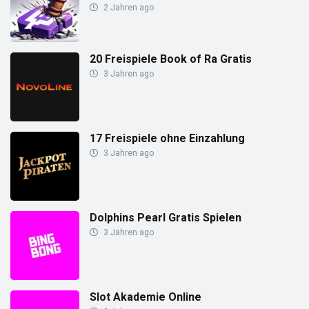
2 Jahren ago
20 Freispiele Book of Ra Gratis
3 Jahren ago
17 Freispiele ohne Einzahlung
3 Jahren ago
Dolphins Pearl Gratis Spielen
3 Jahren ago
Slot Akademie Online