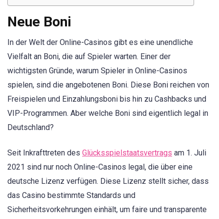
Neue Boni
In der Welt der Online-Casinos gibt es eine unendliche
Vielfalt an Boni, die auf Spieler warten. Einer der
wichtigsten Gründe, warum Spieler in Online-Casinos
spielen, sind die angebotenen Boni. Diese Boni reichen von
Freispielen und Einzahlungsboni bis hin zu Cashbacks und
VIP-Programmen. Aber welche Boni sind eigentlich legal in
Deutschland?
Seit Inkrafttreten des
Glücksspielstaatsvertrags
am 1. Juli
2021 sind nur noch Online-Casinos legal, die über eine
deutsche Lizenz verfügen. Diese Lizenz stellt sicher, dass
das Casino bestimmte Standards und
Sicherheitsvorkehrungen einhält, um faire und transparente